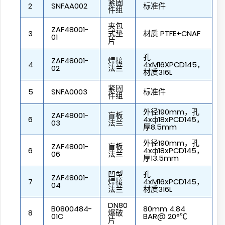
紧固
2
SNFAA002
标准件
件组
夹包
ZAF48001-
3
式垫
材质 PTFE+CNAF
01
片
孔
ZAF48001-
焊接
4
4xM16XPCD145，
02
法兰
材质316L
紧固
5
SNFA0003
标准件
件组
外径190mm，孔
ZAF48001-
盲板
6
4xф18xPCD145，
03
法兰
厚8.5mm
外径190mm，孔
ZAF48001-
盲板
6
4xф18xPCD145，
06
法兰
厚13.5mm
凹型
孔
ZAF48001-
7
焊接
4xM16xPCD145，
04
法兰
材质316L
DN80
B0800484-
80mm 4.84
8
爆破
01C
BAR@ 20°℃
片