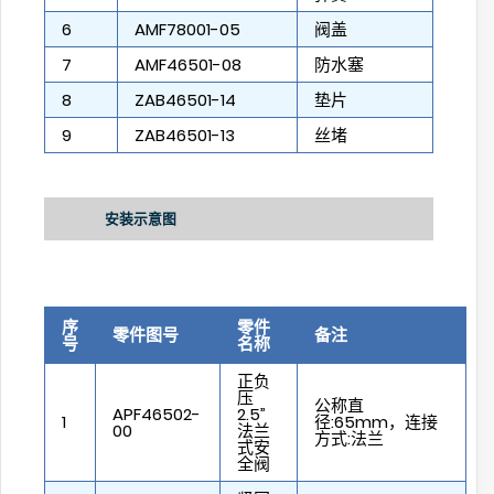
6
AMF78001-05
阀盖
7
AMF46501-08
防水塞
8
ZAB46501-14
垫片
9
ZAB46501-13
丝堵
安装示意图
序
零件
零件图号
备注
号
名称
正负
压
公称直
APF46502-
2.5”
1
径:65mm，连接
00
法兰
方式:法兰
式安
全阀