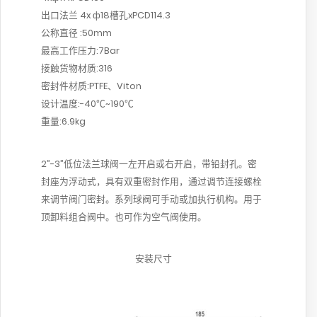
出口法兰 4x ф18槽孔xPCD114.3
公称直径 :50mm
最高工作压力:7Bar
接触货物材质:316
密封件材质:PTFE、Viton
设计温度:-40℃~190℃
重量:6.9kg
2”-3”低位法兰球阀一左开启或右开启，带铅封孔。密
封座为浮动式，具有双重密封作用，通过调节连接螺栓
来调节阀门密封。系列球阀可手动或加执行机构。用于
顶卸料组合阀中。也可作为空气阀使用。
安装尺寸