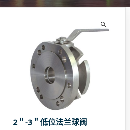
2＂-3＂低位法兰球阀