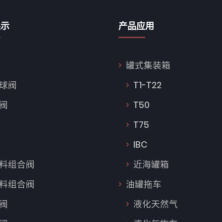
展示
产品应用
罐式集装箱
球阀
T1-T22
阀
T50
T75
IBC
料组合阀
近海罐箱
料组合阀
油罐拖车
阀
液化天然气