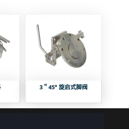
料
3＂45° 旋启式脚阀