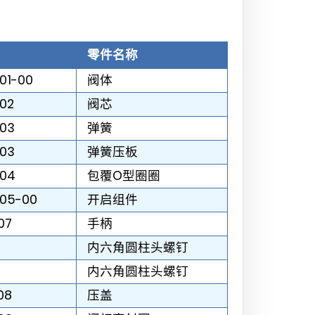
零件名称
01-00
阀体
02
阀芯
03
弹簧
03
弹簧压板
-04
包覆O型圈圈
05-00
开启组件
07
手柄
内六角圆柱头螺钉
内六角圆柱头螺钉
08
压盖