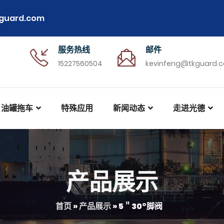
guard.com
服务热线
邮件
15227560504
kevinfeng@tkguard.
油罐拖车
特殊应用
新闻动态
走进光德
产品展示
首页
»
产品展示
»
5＂30°脚阀