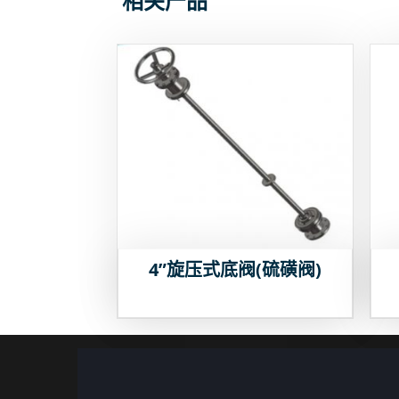
相关产品
4”旋压式底阀(硫磺阀)