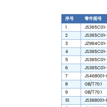
序号
零件图号
1
JS365C01-
2
JS365C01-
3
JZ964C01-
4
JS365C01-
5
JS365C01
6
JS365C01-
7
JS468001-
8
GB/T70.1
9
GB/T70.1
10
JS368001-