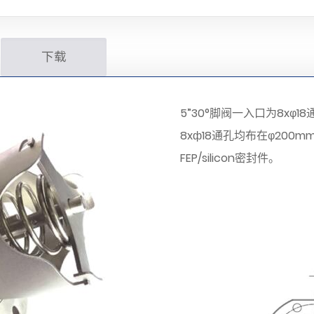
下载
5”30°脚阀一入口为8xφ
8xф18通孔均布在φ200
FEP/silicon密封件。