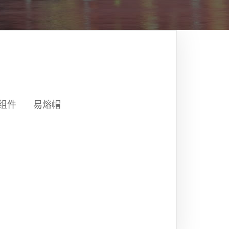
盖组件
易熔帽