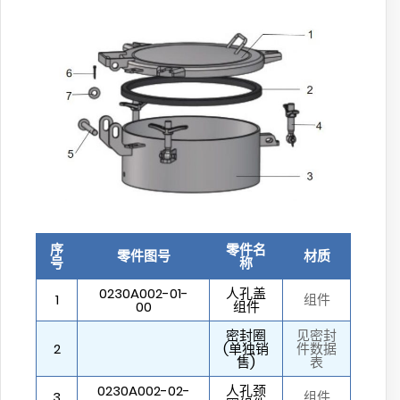
序
零件名
零件图号
材质
号
称
0230A002-01-
人孔盖
1
组件
00
组件
密封圈
见密封
2
(单独销
件数据
售)
表
0230A002-02-
人孔颈
3
组件