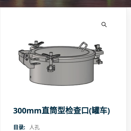
300mm直筒型检查口(罐车)
目录:
人孔