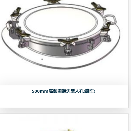
500mm高颈圈翻边型人孔(罐车)