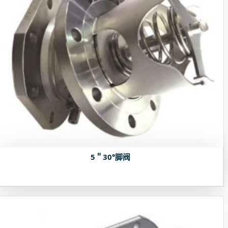
5＂30°脚阀