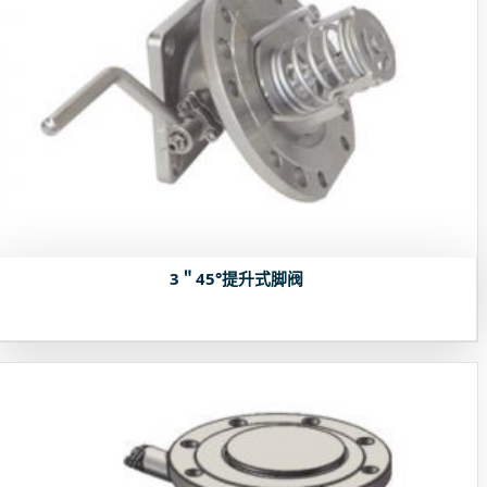
3＂45°提升式脚阀