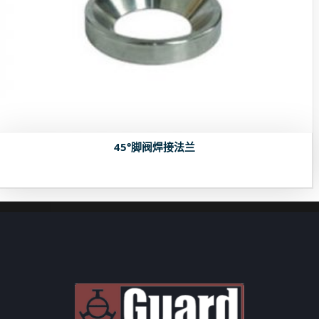
45°脚阀焊接法兰